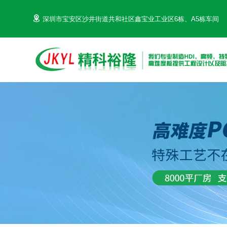
深圳市宝安区沙井街道共和社区鑫宝业工业区6栋、A5栋车间