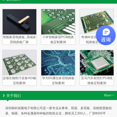
智能家居电路板_高端多
小米智能家居PCB线路
奇偶科技安防电子多层
层线路板厂家
板定制案例
线路板定制案例
迈瑞生物医疗设备HDI板
华为5G通信多层线路板
宝马汽车前照灯PCB线
定制案例
定制案例
路板定制案例
关于我们
More>>
深圳精科裕隆电子有限公司是一家专业从事单、双面、多层板、高精密度板铝
基、铜基、各种金属基特种板的制造企业，拥有员工300人，厂房8000平