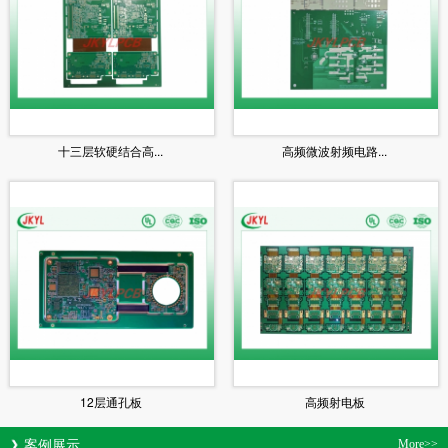
十三层软硬结合高...
高频微波射频电路...
12层通孔板
高频射电板
案例展示
More>>