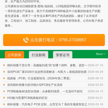
米，生产能力为20000平米。
公司拥有自动沉铜除胶渣-图电-蚀刻线，LDI线路阻焊曝光机，文字喷印机等
一系列先进生产设备全，致力于高精密PCB样板及中小批量的快速生产的配
套先进设备，培养了一支专业从事PCB生产的高效团队，健全了从市场开
发、工程设计、加工制造、品质保证、售后服务等管理体系。公司向客户承诺
服务...
点击拨打电话：0755-27338957
公司新闻
行业新闻
荣誉证书
More>>
精科裕隆干货分享：高频板到底"高"在哪？材料、参数、选型一
2026-07-15
篇讲透
深圳PCB厂家2026行业趋势深度解读：AI算力 + 新能源双轮驱
2026-06-29
动，精密线路板迎来爆发期
线路板（PCB）行业最新快讯（2026年第二季度）
2026-06-10
深圳精科裕隆为您详细介绍PCB生产全流程
2026-05-25
PCB制板板材选型全指南：从参数到场景，一文选对不踩坑
2026-04-10
HDI板与普通PCB线路板的区别
2026-04-01
精科裕隆：汽车电子 PCB 定制，点亮宝马 7 系的车规级智造之
2026-03-18