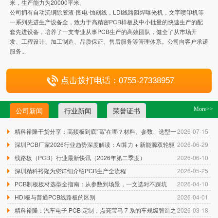
米，生产能力为20000平米。
公司拥有自动沉铜除胶渣-图电-蚀刻线，LDI线路阻焊曝光机，文字喷印机等
一系列先进生产设备全，致力于高精密PCB样板及中小批量的快速生产的配
套先进设备，培养了一支专业从事PCB生产的高效团队，健全了从市场开
发、工程设计、加工制造、品质保证、售后服务等管理体系。公司向客户承诺
服务...
点击拨打电话：0755-27338957
公司新闻
行业新闻
荣誉证书
More>>
精科裕隆干货分享：高频板到底"高"在哪？材料、参数、选型一
2026-07-15
篇讲透
深圳PCB厂家2026行业趋势深度解读：AI算力 + 新能源双轮驱
2026-06-29
动，精密线路板迎来爆发期
线路板（PCB）行业最新快讯（2026年第二季度）
2026-06-10
深圳精科裕隆为您详细介绍PCB生产全流程
2026-05-25
PCB制板板材选型全指南：从参数到场景，一文选对不踩坑
2026-04-10
HDI板与普通PCB线路板的区别
2026-04-01
精科裕隆：汽车电子 PCB 定制，点亮宝马 7 系的车规级智造之
2026-03-18