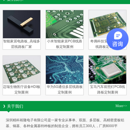
智能家居电路板_高端多
小米智能家居PCB线路
奇偶科技安防电子多层
层线路板厂家
板定制案例
线路板定制案例
迈瑞生物医疗设备HDI板
华为5G通信多层线路板
宝马汽车前照灯PCB线
定制案例
定制案例
路板定制案例
关于我们
More>>
深圳精科裕隆电子有限公司是一家专业从事单、双面、多层板、高精密度板铝
基、铜基、各种金属基特种板的制造企业，拥有员工300人，厂房8000平