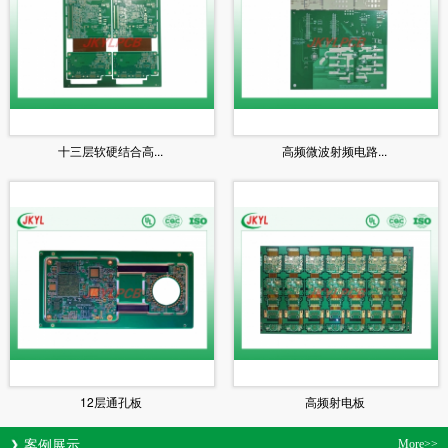
十三层软硬结合高...
高频微波射频电路...
12层通孔板
高频射电板
案例展示
More>>