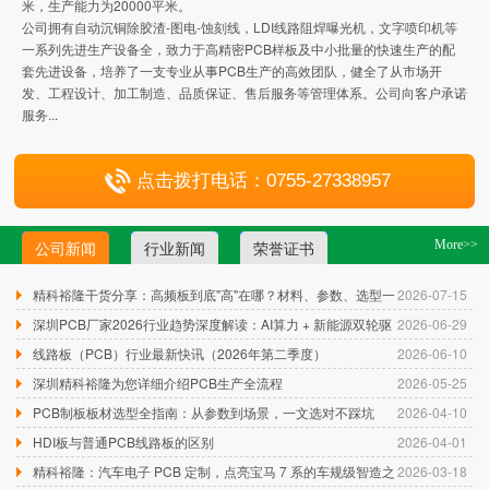
米，生产能力为20000平米。
公司拥有自动沉铜除胶渣-图电-蚀刻线，LDI线路阻焊曝光机，文字喷印机等
一系列先进生产设备全，致力于高精密PCB样板及中小批量的快速生产的配
套先进设备，培养了一支专业从事PCB生产的高效团队，健全了从市场开
发、工程设计、加工制造、品质保证、售后服务等管理体系。公司向客户承诺
服务...
点击拨打电话：0755-27338957
公司新闻
行业新闻
荣誉证书
More>>
精科裕隆干货分享：高频板到底"高"在哪？材料、参数、选型一
2026-07-15
篇讲透
深圳PCB厂家2026行业趋势深度解读：AI算力 + 新能源双轮驱
2026-06-29
动，精密线路板迎来爆发期
线路板（PCB）行业最新快讯（2026年第二季度）
2026-06-10
深圳精科裕隆为您详细介绍PCB生产全流程
2026-05-25
PCB制板板材选型全指南：从参数到场景，一文选对不踩坑
2026-04-10
HDI板与普通PCB线路板的区别
2026-04-01
精科裕隆：汽车电子 PCB 定制，点亮宝马 7 系的车规级智造之
2026-03-18