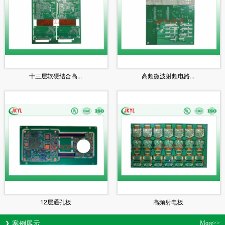
十三层软硬结合高...
高频微波射频电路...
12层通孔板
高频射电板
案例展示
More>>