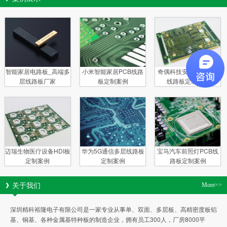
智能家居电路板_高端多
小米智能家居PCB线路
奇偶科技安防电子多层
层线路板厂家
板定制案例
线路板定制案例
迈瑞生物医疗设备HDI板
华为5G通信多层线路板
宝马汽车前照灯PCB线
定制案例
定制案例
路板定制案例
关于我们
More>>
深圳精科裕隆电子有限公司是一家专业从事单、双面、多层板、高精密度板铝
基、铜基、各种金属基特种板的制造企业，拥有员工300人，厂房8000平