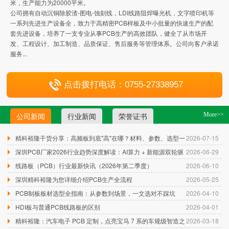
米，生产能力为20000平米。
公司拥有自动沉铜除胶渣-图电-蚀刻线，LDI线路阻焊曝光机，文字喷印机等
一系列先进生产设备全，致力于高精密PCB样板及中小批量的快速生产的配
套先进设备，培养了一支专业从事PCB生产的高效团队，健全了从市场开
发、工程设计、加工制造、品质保证、售后服务等管理体系。公司向客户承诺
服务...
点击拨打电话：0755-27338957
公司新闻
行业新闻
荣誉证书
More>>
精科裕隆干货分享：高频板到底"高"在哪？材料、参数、选型一
2026-07-15
篇讲透
深圳PCB厂家2026行业趋势深度解读：AI算力 + 新能源双轮驱
2026-06-29
动，精密线路板迎来爆发期
线路板（PCB）行业最新快讯（2026年第二季度）
2026-06-10
深圳精科裕隆为您详细介绍PCB生产全流程
2026-05-25
PCB制板板材选型全指南：从参数到场景，一文选对不踩坑
2026-04-10
HDI板与普通PCB线路板的区别
2026-04-01
精科裕隆：汽车电子 PCB 定制，点亮宝马 7 系的车规级智造之
2026-03-18