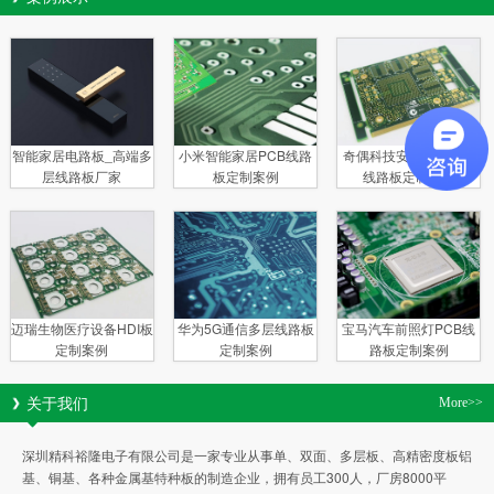
智能家居电路板_高端多
小米智能家居PCB线路
奇偶科技安防电子多层
层线路板厂家
板定制案例
线路板定制案例
迈瑞生物医疗设备HDI板
华为5G通信多层线路板
宝马汽车前照灯PCB线
定制案例
定制案例
路板定制案例
关于我们
More>>
深圳精科裕隆电子有限公司是一家专业从事单、双面、多层板、高精密度板铝
基、铜基、各种金属基特种板的制造企业，拥有员工300人，厂房8000平