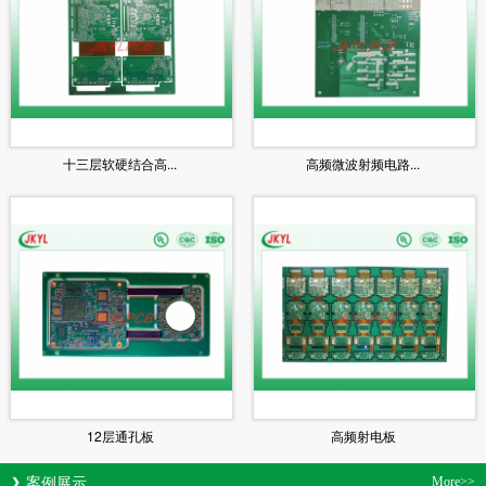
十三层软硬结合高...
高频微波射频电路...
12层通孔板
高频射电板
案例展示
More>>